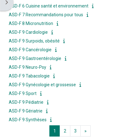
Ouvrir le tiroir des blocs
ASD-F 6 Cuisine santé et environnement
ASD-F 7 Recommandations pour tous
ASD-F 8 Micronutrition
ASD-F 9 Cardiologie
ASD-F 9 Surpoids, obésité
ASD-F 9 Cancérologie
ASD-F 9 Gastroentérologie
ASD-F 9 Neuro-Psy
ASD-F 9 Tabacologie
ASD-F 9 Gynécologie et grossesse
ASD-F 9 Sport
ASD-F 9 Pédiatrie
ASD-F 9 Gériatrie
ASD-F 9 Synthèses
Page 1
Page 2
Page 3
Page suivante
1
2
3
»