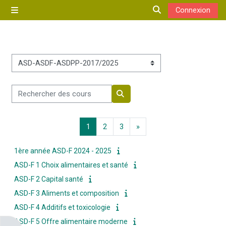
Passer au contenu principal
Connexion
Panneau latéral
Activer/désactiver 
Catégories de cours
Rechercher des cours
Rechercher des cours
Page 1
Page 2
Page 3
Page suivante
1
2
3
»
1ère année ASD-F 2024 - 2025
ASD-F 1 Choix alimentaires et santé
ASD-F 2 Capital santé
ASD-F 3 Aliments et composition
ASD-F 4 Additifs et toxicologie
ASD-F 5 Offre alimentaire moderne