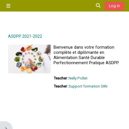
Skip to main content
Log in
Side panel
Toggle search 
ASDPP 2021-2022
Bienvenue dans votre formation
complète et diplômante en
Alimentation Santé Durable
Perfectionnement Pratique ASDPP.
Teacher:
Nelly Pollet
Teacher:
Support formation SIIN