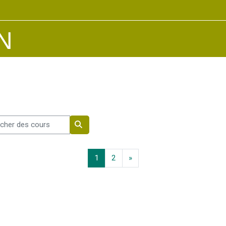
iN
er des cours
Rechercher des cours
Page 1
Page 2
Page suivante
1
2
»